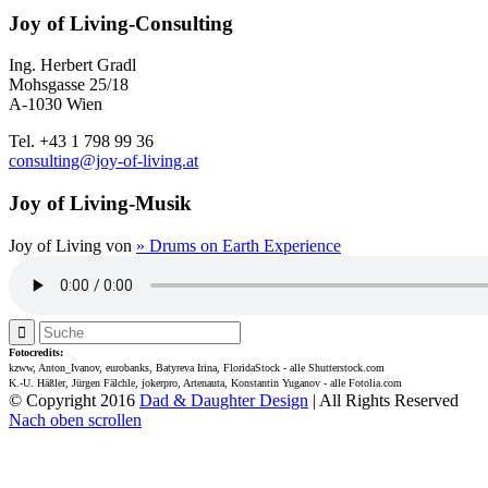
Joy of Living-Consulting
Ing. Herbert Gradl
Mohsgasse 25/18
A-1030 Wien
Tel. +43 1 798 99 36
consulting@joy-of-living.at
Joy of Living-Musik
Joy of Living von
» Drums on Earth Experience
Fotocredits:
kzww, Anton_Ivanov, eurobanks, Batyreva Irina, FloridaStock - alle Shutterstock.com
K.-U. Häßler, Jürgen Fälchle, jokerpro, Artenauta, Konstantin Yuganov - alle Fotolia.com
© Copyright 2016
Dad & Daughter Design
| All Rights Reserved
Nach oben scrollen