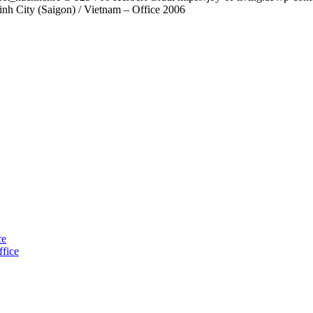
nh City (Saigon) / Vietnam – Office 2006
ce
fice