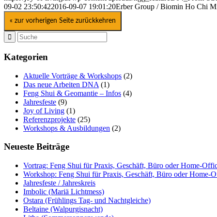
09-02 23:50:42
2016-09-07 19:01:20
Erber Group / Biomin Ho Chi Mi
« zur vorherigen Seite zurückkehren
Kategorien
Aktuelle Vorträge & Workshops
(2)
Das neue Arbeiten DNA
(1)
Feng Shui & Geomantie – Infos
(4)
Jahresfeste
(9)
Joy of Living
(1)
Referenzprojekte
(25)
Workshops & Ausbildungen
(2)
Neueste Beiträge
Vortrag: Feng Shui für Praxis, Geschäft, Büro oder Home-Offi
Workshop: Feng Shui für Praxis, Geschäft, Büro oder Home-Of
Jahresfeste / Jahreskreis
Imbolic (Mariä Lichtmess)
Ostara (Frühlings Tag- und Nachtgleiche)
Beltaine (Walpurgisnacht)