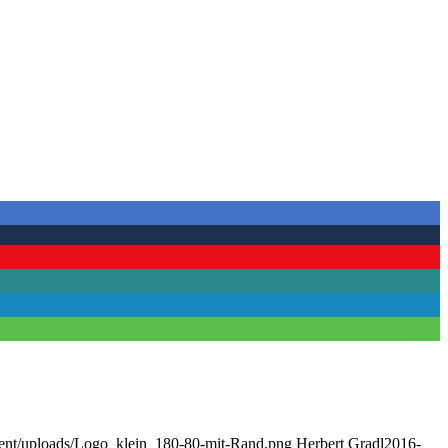
ontent/uploads/Logo_klein_180-80-mit-Rand.png
Herbert Gradl
2016-