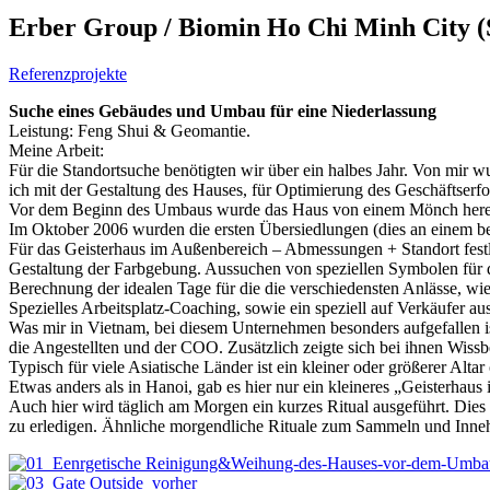
Erber Group / Biomin Ho Chi Minh City (S
Referenzprojekte
Suche eines Gebäudes und Umbau für eine Niederlassung
Leistung: Feng Shui & Geomantie.
Meine Arbeit:
Für die Standortsuche benötigten wir über ein halbes Jahr. Von mir
ich mit der Gestaltung des Hauses, für Optimierung des Geschäftser
Vor dem Beginn des Umbaus wurde das Haus von einem Mönch herei
Im Oktober 2006 wurden die ersten Übersiedlungen (dies an einem b
Für das Geisterhaus im Außenbereich – Abmessungen + Standort fes
Gestaltung der Farbgebung. Aussuchen von speziellen Symbolen für d
Berechnung der idealen Tage für die die verschiedensten Anlässe, wi
Spezielles Arbeitsplatz-Coaching, sowie ein speziell auf Verkäufer a
Was mir in Vietnam, bei diesem Unternehmen besonders aufgefallen 
die Angestellten und der COO. Zusätzlich zeigte sich bei ihnen Wissb
Typisch für viele Asiatische Länder ist ein kleiner oder größerer Alta
Etwas anders als in Hanoi, gab es hier nur ein kleineres „Geisterhau
Auch hier wird täglich am Morgen ein kurzes Ritual ausgeführt. Dies 
zu erledigen. Ähnliche morgendliche Rituale zum Sammeln und Inneha