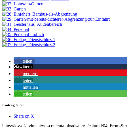
teilen
twittern
merken
teilen
mitteilen
teilen
Eintrag teilen
Share on X
https://joy-of-living.at/wp-content/uploads/ngg_featured/04_From-St