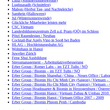
Litha (Sommersonnenwende)
Lughnasadh (Schnittfest)
Mabon (Herbst Tag- und Nachtgleiche)
Samhein (Halloween)
Jul (Wintersonnenwende)
Glückliche Mitarbeiter leisten mehr
CSC Vietnam
Landesbildungszentrum Zell a.d. Pram (OÖ) im Schloss
Pötzl Raumdesign / Neubau
Cocktail-Bar Après Vino in Sooß bei Baden
HLAG – Hochleistungsbahn AG
Wohnhaus in Hanoi
Juwelier Zürich
Feng Shui Ausbildung
Stressmanagement – Arbeitsplatzverbesserung
Erber Group / Romer Labs – im TZT Tulln / NÖ
Erber Group / Biomin – im TZT Tulln / NÖ
Erber Group / Biomin Shanghai / China – Neues Office / Labo
Erber Group / Biomin Ho Chi Minh City (Saigon) / Vietnam 
Erber Group / Biomin Ho Chi Minh City (Saigon) / Vietnam – 
Erber Group Headquarter & Biomin in Herzogenburg / Österreic
Erber Group / Biomin Hanoi / Vietnam Zubau & Umbau 2010 
Erber Group / Biomin Hanoi / Vietnam Office 2007 – 2009
Erber Group / Biomin Phnom Penh / Cambodia