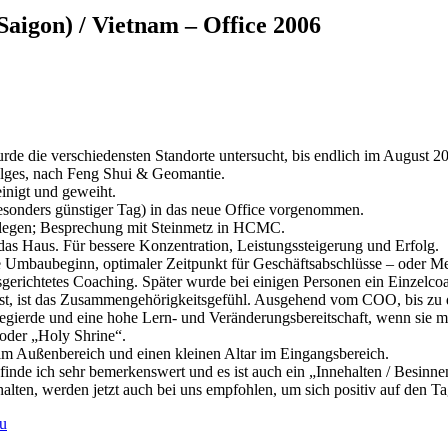
aigon) / Vietnam – Office 2006
 wurde die verschiedensten Standorte untersucht, bis endlich im Augus
folges, nach Feng Shui & Geomantie.
nigt und geweiht.
esonders günstiger Tag) in das neue Office vorgenommen.
tlegen; Besprechung mit Steinmetz in HCMC.
as Haus. Für bessere Konzentration, Leistungssteigerung und Erfolg.
e Umbaubeginn, optimaler Zeitpunkt für Geschäftsabschlüsse – oder Me
usgerichtetes Coaching. Später wurde bei einigen Personen ein Einzelco
ist, ist das Zusammengehörigkeitsgefühl. Ausgehend vom COO, bis zu 
egierde und eine hohe Lern- und Veränderungsbereitschaft, wenn sie me
r oder „Holy Shrine“.
s im Außenbereich und einen kleinen Altar im Eingangsbereich.
finde ich sehr bemerkenswert und es ist auch ein „Innehalten / Besinne
lten, werden jetzt auch bei uns empfohlen, um sich positiv auf den T