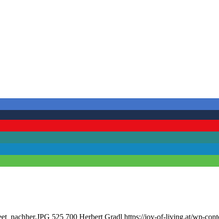
reet_nachher.JPG
525
700
Herbert Gradl
https://joy-of-living.at/wp-c