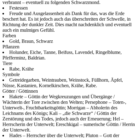
verbrannt – eventuell zu folgenden Schwarzmond.
Festessen
Freude und Ausgelassenheit als Dank für das, was die Erde
beschert hat. Es ist jedoch auch das überschreiten der Schwelle, in
Richtung der dunkler Zeit. Dies macht nachdenklich und eventuell
auch ein mulmiges Gefühl.
Farben
Gold, Braun, Schwarz
Pflanzen
Holunder, Eiche, Tanne, Beifuss, Lavendel, Ringelblume,
Pfefferminz, Baldrian.
Tiere
Rabe, Krähe
Symbole
Getreidegarben, Weintrauben, Weinstock, Füllhorn, Äpfel,
Nüsse, Kastanien, Kornelkirschen, Krähe, Rabe.
Götter / Göttinnen
Hakete – Göttin der Wegkreuzungen und Übergänge /
Wächterin der Tore zwischen den Welten; Persephone – Toten-,
Unterwelt-, Fruchtbarkeitsgöttin; Morrigan – Abholerin des
Leichnams des Königs; Kali – „die Schwarze“ / Göttin der
Zerstörung und des Todes, jedoch auch der Erneuerung; Hel –
Herrscherin der Unterwelt; Ereschkigal – sumerische Göttin / Herrin
der Unterwelt.
Hades – Herrscher über die Unterwelt; Pluton – Gott der