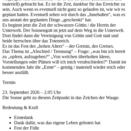
materiell) gebracht hat. Es ist die Zeit, dankbar für das Erreichte zu
sein. Auch wenn es eventuell nicht ganz so gelaufen ist, wie wir es
geplant hatten. Eventuell sehen wir durch das „Innehalten“, was es
uns anstatt der geplanten Dinge „geschenkt“ hat.
Es beginnt jetzt die Zeit der schwarzen Göttin / die Herrin der
Unterwelt. Der Sonnengott ist jetzt auf dem Weg in die Unterwelt.
Dort findet dann die Vereinigung von Göttin und Gott statt und
beide herrschen über das Totenreich.
Es ist das Fest des „hohen Alters“ – der Greisin, des Greises.
Das Thema ist „Abschied / Trennung“ – Frage: „was bin ich bereit
zu „opfern, aufzugeben?“ „Von welchen überholten Ideen,
Vorstellungen oder Plänen will ich mich verabschieden?“ Damit im
kommenden Jahr die „Ernte“ – geistig / materiell wieder reich oder
besser ausfällt.
Termin
23. September 2026 – 2.05 Uhr
Die Sonne geht zu diesem Zeitpunkt in das Zeichen der Waage.
Bedeutung & Kraft
Erntedank
Dank dafür, was das eigene Leben geboten hat
Fest der Fülle