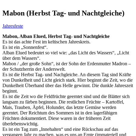
Mabon (Herbst Tag- und Nachtgleiche)
Jahresfeste
Mabon, Alban Elued, Herbst Tag- und Nachtgleiche
Es ist das achte Fest im keltischen Jahreskreis.
Es ist ein „Sonnenfest“.
Alban Elued bedeutet so viel wie: „das Licht des Wassers“, „Licht
über dem Wassers“.
Mabon / „der große Sohn“, ist der Sohn der Erdenmutter Madron –
der Schutzherrin der Anderswelt.
Es ist die Herbst Tag- und Nachgleiche. An diesem Tag sind Kräfte
von Dunkelheit und Licht gleich stark. Hier beginnt die Zeit, wo die
Dunkelheit Überhand über das Helle gewinnt. Die dunkle Jahreszeit
beginnt.
Es ist die Zeit wo die Feldfrüchte geerntet sind und die Blätter sich
langsam zu färben beginnen. Die restlichen Früchte – Kartoffel,
Mais, Trauben, Äpfel, Holunder, das letzte Gemüse werden
geerntet. Der Reichtum des Sommers ist in den lagerfähigen
Früchten dokumentiert. Diese waren in der früheren Zeit
überlebenswichtig.
Es ist ein Tag zum „Innehalten“ und eine Rückschau auf das
vergangen Jahr zu machen, was es uns an Ernte (immateriell und