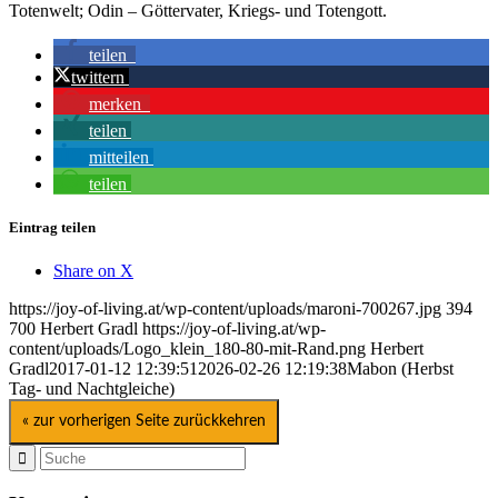
Totenwelt; Odin – Göttervater, Kriegs- und Totengott.
teilen
twittern
merken
teilen
mitteilen
teilen
Eintrag teilen
Share on X
https://joy-of-living.at/wp-content/uploads/maroni-700267.jpg
394
700
Herbert Gradl
https://joy-of-living.at/wp-
content/uploads/Logo_klein_180-80-mit-Rand.png
Herbert
Gradl
2017-01-12 12:39:51
2026-02-26 12:19:38
Mabon (Herbst
Tag- und Nachtgleiche)
« zur vorherigen Seite zurückkehren