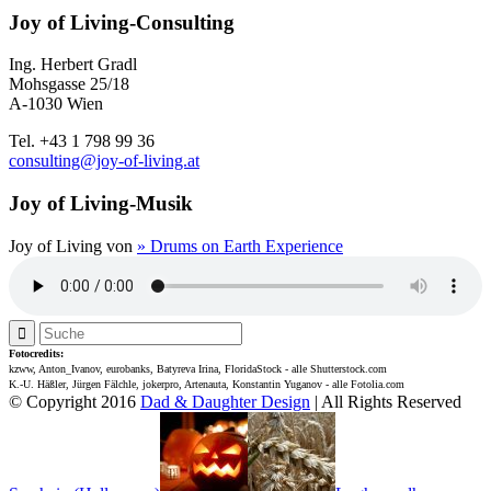
Joy of Living-Consulting
Ing. Herbert Gradl
Mohsgasse 25/18
A-1030 Wien
Tel. +43 1 798 99 36
consulting@joy-of-living.at
Joy of Living-Musik
Joy of Living von
» Drums on Earth Experience
Fotocredits:
kzww, Anton_Ivanov, eurobanks, Batyreva Irina, FloridaStock - alle Shutterstock.com
K.-U. Häßler, Jürgen Fälchle, jokerpro, Artenauta, Konstantin Yuganov - alle Fotolia.com
© Copyright 2016
Dad & Daughter Design
| All Rights Reserved