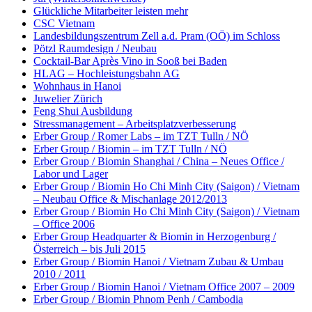
Glückliche Mitarbeiter leisten mehr
CSC Vietnam
Landesbildungszentrum Zell a.d. Pram (OÖ) im Schloss
Pötzl Raumdesign / Neubau
Cocktail-Bar Après Vino in Sooß bei Baden
HLAG – Hochleistungsbahn AG
Wohnhaus in Hanoi
Juwelier Zürich
Feng Shui Ausbildung
Stressmanagement – Arbeitsplatzverbesserung
Erber Group / Romer Labs – im TZT Tulln / NÖ
Erber Group / Biomin – im TZT Tulln / NÖ
Erber Group / Biomin Shanghai / China – Neues Office /
Labor und Lager
Erber Group / Biomin Ho Chi Minh City (Saigon) / Vietnam
– Neubau Office & Mischanlage 2012/2013
Erber Group / Biomin Ho Chi Minh City (Saigon) / Vietnam
– Office 2006
Erber Group Headquarter & Biomin in Herzogenburg /
Österreich – bis Juli 2015
Erber Group / Biomin Hanoi / Vietnam Zubau & Umbau
2010 / 2011
Erber Group / Biomin Hanoi / Vietnam Office 2007 – 2009
Erber Group / Biomin Phnom Penh / Cambodia