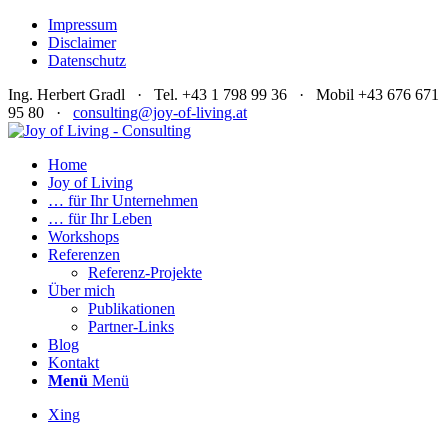
Impressum
Disclaimer
Datenschutz
Ing. Herbert Gradl · Tel. +43 1 798 99 36 · Mobil +43 676 671
95 80 ·
consulting@joy-of-living.at
Home
Joy of Living
… für Ihr Unternehmen
… für Ihr Leben
Workshops
Referenzen
Referenz-Projekte
Über mich
Publikationen
Partner-Links
Blog
Kontakt
Menü
Menü
Xing