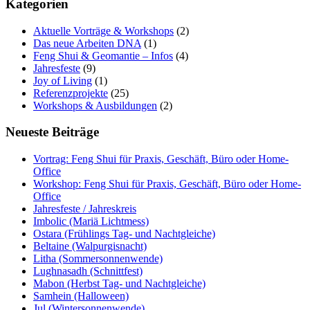
Kategorien
Aktuelle Vorträge & Workshops
(2)
Das neue Arbeiten DNA
(1)
Feng Shui & Geomantie – Infos
(4)
Jahresfeste
(9)
Joy of Living
(1)
Referenzprojekte
(25)
Workshops & Ausbildungen
(2)
Neueste Beiträge
Vortrag: Feng Shui für Praxis, Geschäft, Büro oder Home-
Office
Workshop: Feng Shui für Praxis, Geschäft, Büro oder Home-
Office
Jahresfeste / Jahreskreis
Imbolic (Mariä Lichtmess)
Ostara (Frühlings Tag- und Nachtgleiche)
Beltaine (Walpurgisnacht)
Litha (Sommersonnenwende)
Lughnasadh (Schnittfest)
Mabon (Herbst Tag- und Nachtgleiche)
Samhein (Halloween)
Jul (Wintersonnenwende)