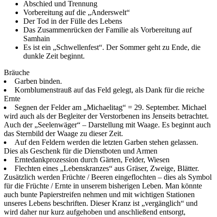
Abschied und Trennung
Vorbereitung auf die „Anderswelt“
Der Tod in der Fülle des Lebens
Das Zusammenrücken der Familie als Vorbereitung auf
Samhain
Es ist ein „Schwellenfest“. Der Sommer geht zu Ende, die
dunkle Zeit beginnt.
Bräuche
Garben binden.
Kornblumenstrauß auf das Feld gelegt, als Dank für die reiche
Ernte
Segnen der Felder am „Michaelitag“ = 29. September. Michael
wird auch als der Begleiter der Verstorbenen ins Jenseits betrachtet.
Auch der „Seelenwäger“ – Darstellung mit Waage. Es beginnt auch
das Sternbild der Waage zu dieser Zeit.
Auf den Feldern werden die letzten Garben stehen gelassen.
Dies als Geschenk für die Dienstboten und Armen
Erntedankprozession durch Gärten, Felder, Wiesen
Flechten eines „Lebenskranzes“ aus Gräser, Zweige, Blätter.
Zusätzlich werden Früchte / Beeren eingeflochten – dies als Symbol
für die Früchte / Ernte in unserem bisherigen Leben. Man könnte
auch bunte Papierstreifen nehmen und mit wichtigen Stationen
unseres Lebens beschriften. Dieser Kranz ist „vergänglich“ und
wird daher nur kurz aufgehoben und anschließend entsorgt,