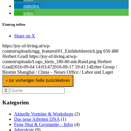
mitteilen
teilen
Eintrag teilen
Share on X
https://joy-of-living.at/wp-
content/uploads/ngg_featured/01_Einfahrtsbereich.jpg
650
488
Herbert Gradl
https://joy-of-living.at/wp-
content/uploads/Logo_klein_180-80-mit-Rand.png
Herbert
Gradl
2016-09-04 14:03:47
2016-09-17 19:41:14
Erber Group /
Biomin Shanghai / China – Neues Office / Labor und Lager
« zur vorherigen Seite zurückkehren
Kategorien
Aktuelle Vorträge & Workshops
(2)
Das neue Arbeiten DNA
(1)
Feng Shui & Geomantie – Infos
(4)
Jahresfeste
(9)