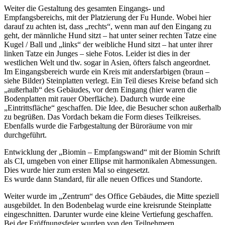
Weiter die Gestaltung des gesamten Eingangs- und
Empfangsbereichs, mit der Platzierung der Fu Hunde. Wobei hier
darauf zu achten ist, dass „rechts“, wenn man auf den Eingang zu
geht, der männliche Hund sitzt – hat unter seiner rechten Tatze eine
Kugel / Ball und „links“ der weibliche Hund sitzt – hat unter ihrer
linken Tatze ein Junges – siehe Fotos. Leider ist dies in der
westlichen Welt und tlw. sogar in Asien, öfters falsch angeordnet.
Im Eingangsbereich wurde ein Kreis mit andersfarbigen (braun –
siehe Bilder) Steinplatten verlegt. Ein Teil dieses Kreise befand sich
„außerhalb“ des Gebäudes, vor dem Eingang (hier waren die
Bodenplatten mit rauer Oberfläche). Dadurch wurde eine
„Eintrittsfläche“ geschaffen. Die Idee, die Besucher schon außerhalb
zu begrüßen. Das Vordach bekam die Form dieses Teilkreises.
Ebenfalls wurde die Farbgestaltung der Büroräume von mir
durchgeführt.
Entwicklung der „Biomin – Empfangswand“ mit der Biomin Schrift
als CI, umgeben von einer Ellipse mit harmonikalen Abmessungen.
Dies wurde hier zum ersten Mal so eingesetzt.
Es wurde dann Standard, für alle neuen Offices und Standorte.
Weiter wurde im „Zentrum“ des Office Gebäudes, die Mitte speziell
ausgebildet. In den Bodenbelag wurde eine kreisrunde Steinplatte
eingeschnitten. Darunter wurde eine kleine Vertiefung geschaffen.
Bei der Eröffnungsfeier wurden von den Teilnehmern