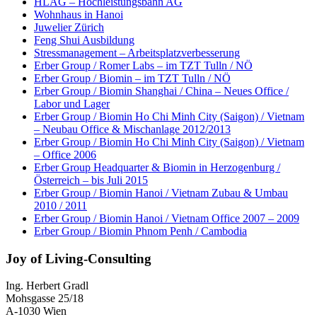
HLAG – Hochleistungsbahn AG
Wohnhaus in Hanoi
Juwelier Zürich
Feng Shui Ausbildung
Stressmanagement – Arbeitsplatzverbesserung
Erber Group / Romer Labs – im TZT Tulln / NÖ
Erber Group / Biomin – im TZT Tulln / NÖ
Erber Group / Biomin Shanghai / China – Neues Office /
Labor und Lager
Erber Group / Biomin Ho Chi Minh City (Saigon) / Vietnam
– Neubau Office & Mischanlage 2012/2013
Erber Group / Biomin Ho Chi Minh City (Saigon) / Vietnam
– Office 2006
Erber Group Headquarter & Biomin in Herzogenburg /
Österreich – bis Juli 2015
Erber Group / Biomin Hanoi / Vietnam Zubau & Umbau
2010 / 2011
Erber Group / Biomin Hanoi / Vietnam Office 2007 – 2009
Erber Group / Biomin Phnom Penh / Cambodia
Joy of Living-Consulting
Ing. Herbert Gradl
Mohsgasse 25/18
A-1030 Wien