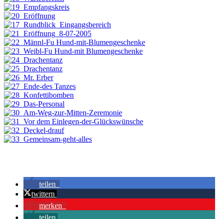
teilen
twittern
merken
teilen