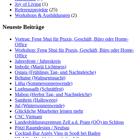
Joy of Living
(1)
Referenzprojekte
(25)
Workshops & Ausbildungen
(2)
Neueste Beiträge
Vortrag: Feng Shui für Praxis, Geschäft, Büro oder Home-
Office
Workshop: Feng Shui für Praxis, Geschäft, Büro oder Home-
Office
Jahresfeste / Jahreskreis
Imbolic (Mariä Lichtmess)
Ostara (Frühlings Tag- und Nachtgleiche)
Beltaine (Walpurgisnacht)
Litha (Sommersonnenwende)
Lughnasadh (Schnittfest)
Mabon (Herbst Tag- und Nachtgleiche)
Samhein (Halloween)
Jul (Wintersonnenwende)
Glückliche Mitarbeiter leisten mehr
CSC Vietnam
Landesbildungszentrum Zell a.d. Pram (OÖ) im Schloss
Pötzl Raumdesign / Neubau
Cocktail-Bar Après Vino in Sooß bei Baden