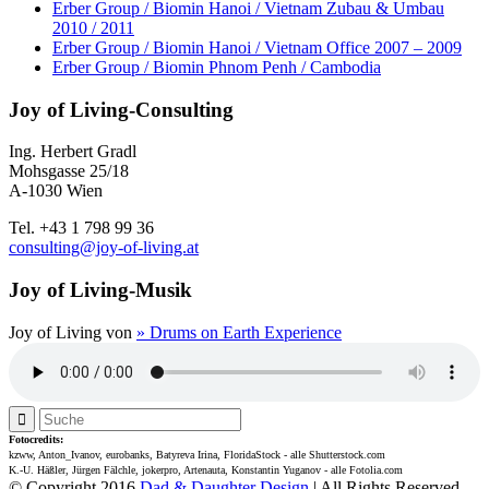
Erber Group / Biomin Hanoi / Vietnam Zubau & Umbau
2010 / 2011
Erber Group / Biomin Hanoi / Vietnam Office 2007 – 2009
Erber Group / Biomin Phnom Penh / Cambodia
Joy of Living-Consulting
Ing. Herbert Gradl
Mohsgasse 25/18
A-1030 Wien
Tel. +43 1 798 99 36
consulting@joy-of-living.at
Joy of Living-Musik
Joy of Living von
» Drums on Earth Experience
Fotocredits:
kzww, Anton_Ivanov, eurobanks, Batyreva Irina, FloridaStock - alle Shutterstock.com
K.-U. Häßler, Jürgen Fälchle, jokerpro, Artenauta, Konstantin Yuganov - alle Fotolia.com
© Copyright 2016
Dad & Daughter Design
| All Rights Reserved