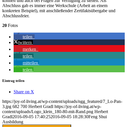
können und auch bei Fragen zur Verfügung zu stehen. Als
Abschluss gab es immer eine Werkschule (Arbeit an einem
konkreten Beispiel), mit anschließender Zertifaktsübergabe und
Abschlussfeier.
20
Fotos
teilen
twittern
merken
teilen
mitteilen
teilen
Eintrag teilen
Share on X
https://joy-of-living.at/wp-content/uploads/ngg_featured/7_Lo-Pan-
3.jpg
682
700
Herbert Gradl
https://joy-of-living.at/wp-
content/uploads/Logo_klein_180-80-mit-Rand.png
Herbert
Gradl
2016-09-05 17:40:25
2016-09-05 18:28:30
Feng Shui
Ausbildung