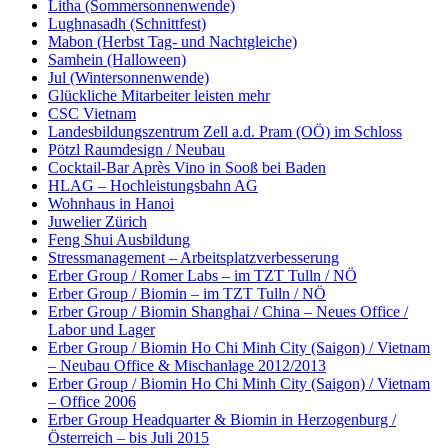
Litha (Sommersonnenwende)
Lughnasadh (Schnittfest)
Mabon (Herbst Tag- und Nachtgleiche)
Samhein (Halloween)
Jul (Wintersonnenwende)
Glückliche Mitarbeiter leisten mehr
CSC Vietnam
Landesbildungszentrum Zell a.d. Pram (OÖ) im Schloss
Pötzl Raumdesign / Neubau
Cocktail-Bar Après Vino in Sooß bei Baden
HLAG – Hochleistungsbahn AG
Wohnhaus in Hanoi
Juwelier Zürich
Feng Shui Ausbildung
Stressmanagement – Arbeitsplatzverbesserung
Erber Group / Romer Labs – im TZT Tulln / NÖ
Erber Group / Biomin – im TZT Tulln / NÖ
Erber Group / Biomin Shanghai / China – Neues Office /
Labor und Lager
Erber Group / Biomin Ho Chi Minh City (Saigon) / Vietnam
– Neubau Office & Mischanlage 2012/2013
Erber Group / Biomin Ho Chi Minh City (Saigon) / Vietnam
– Office 2006
Erber Group Headquarter & Biomin in Herzogenburg /
Österreich – bis Juli 2015