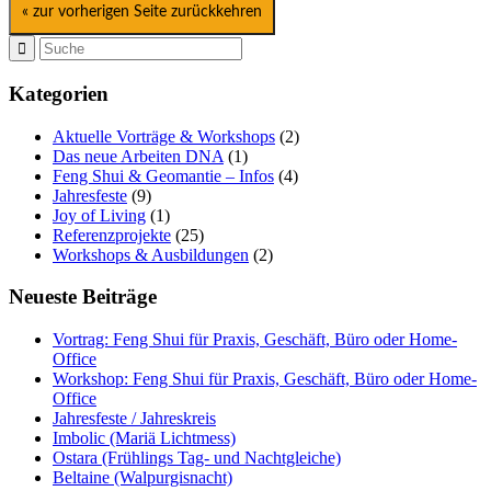
« zur vorherigen Seite zurückkehren
Kategorien
Aktuelle Vorträge & Workshops
(2)
Das neue Arbeiten DNA
(1)
Feng Shui & Geomantie – Infos
(4)
Jahresfeste
(9)
Joy of Living
(1)
Referenzprojekte
(25)
Workshops & Ausbildungen
(2)
Neueste Beiträge
Vortrag: Feng Shui für Praxis, Geschäft, Büro oder Home-
Office
Workshop: Feng Shui für Praxis, Geschäft, Büro oder Home-
Office
Jahresfeste / Jahreskreis
Imbolic (Mariä Lichtmess)
Ostara (Frühlings Tag- und Nachtgleiche)
Beltaine (Walpurgisnacht)