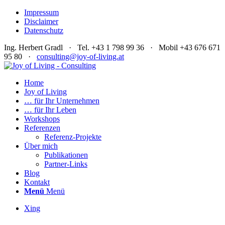
Impressum
Disclaimer
Datenschutz
Ing. Herbert Gradl · Tel. +43 1 798 99 36 · Mobil +43 676 671
95 80 ·
consulting@joy-of-living.at
Home
Joy of Living
… für Ihr Unternehmen
… für Ihr Leben
Workshops
Referenzen
Referenz-Projekte
Über mich
Publikationen
Partner-Links
Blog
Kontakt
Menü
Menü
Xing