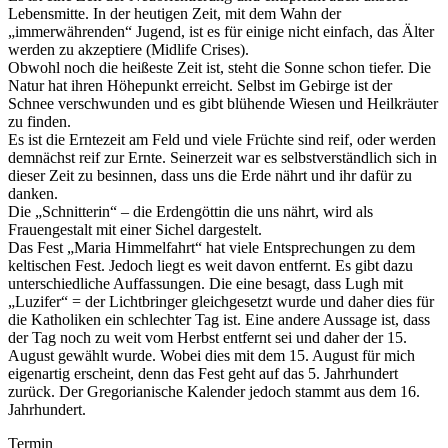
Lebensmitte. In der heutigen Zeit, mit dem Wahn der
„immerwährenden“ Jugend, ist es für einige nicht einfach, das Älter
werden zu akzeptiere (Midlife Crises).
Obwohl noch die heißeste Zeit ist, steht die Sonne schon tiefer. Die
Natur hat ihren Höhepunkt erreicht. Selbst im Gebirge ist der
Schnee verschwunden und es gibt blühende Wiesen und Heilkräuter
zu finden.
Es ist die Erntezeit am Feld und viele Früchte sind reif, oder werden
demnächst reif zur Ernte. Seinerzeit war es selbstverständlich sich in
dieser Zeit zu besinnen, dass uns die Erde nährt und ihr dafür zu
danken.
Die „Schnitterin“ – die Erdengöttin die uns nährt, wird als
Frauengestalt mit einer Sichel dargestelt.
Das Fest „Maria Himmelfahrt“ hat viele Entsprechungen zu dem
keltischen Fest. Jedoch liegt es weit davon entfernt. Es gibt dazu
unterschiedliche Auffassungen. Die eine besagt, dass Lugh mit
„Luzifer“ = der Lichtbringer gleichgesetzt wurde und daher dies für
die Katholiken ein schlechter Tag ist. Eine andere Aussage ist, dass
der Tag noch zu weit vom Herbst entfernt sei und daher der 15.
August gewählt wurde. Wobei dies mit dem 15. August für mich
eigenartig erscheint, denn das Fest geht auf das 5. Jahrhundert
zurück. Der Gregorianische Kalender jedoch stammt aus dem 16.
Jahrhundert.
Termin