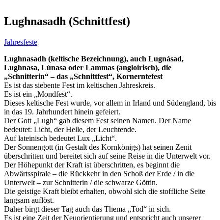
Lughnasadh (Schnittfest)
Jahresfeste
Lughnasadh (keltische Bezeichnung), auch Lugnásad,
Lughnasa, Lúnasa oder Lammas (angloirisch), die
„Schnitterin“ – das „Schnittfest“, Kornerntefest
Es ist das siebente Fest im keltischen Jahreskreis.
Es ist ein „Mondfest“.
Dieses keltische Fest wurde, vor allem in Irland und Südengland, bis
in das 19. Jahrhundert hinein gefeiert.
Der Gott „Lugh“ gab diesem Fest seinen Namen. Der Name
bedeutet: Licht, der Helle, der Leuchtende.
Auf lateinisch bedeutet Lux „Licht“.
Der Sonnengott (in Gestalt des Kornkönigs) hat seinen Zenit
überschritten und bereitet sich auf seine Reise in die Unterwelt vor.
Der Höhepunkt der Kraft ist überschritten, es beginnt die
Abwärtsspirale – die Rückkehr in den Schoß der Erde / in die
Unterwelt – zur Schnitterin / die schwarze Göttin.
Die geistige Kraft bleibt erhalten, obwohl sich die stoffliche Seite
langsam auflöst.
Daher birgt dieser Tag auch das Thema „Tod“ in sich.
Es ist eine Zeit der Neuorientierung und entspricht auch unserer