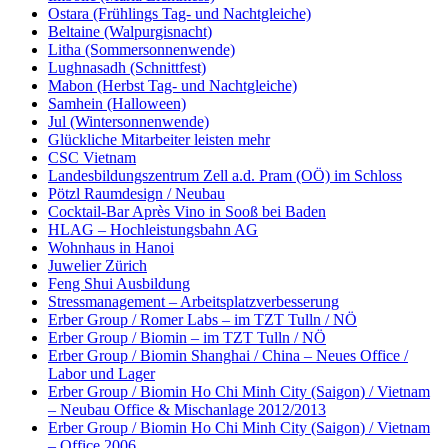
Ostara (Frühlings Tag- und Nachtgleiche)
Beltaine (Walpurgisnacht)
Litha (Sommersonnenwende)
Lughnasadh (Schnittfest)
Mabon (Herbst Tag- und Nachtgleiche)
Samhein (Halloween)
Jul (Wintersonnenwende)
Glückliche Mitarbeiter leisten mehr
CSC Vietnam
Landesbildungszentrum Zell a.d. Pram (OÖ) im Schloss
Pötzl Raumdesign / Neubau
Cocktail-Bar Après Vino in Sooß bei Baden
HLAG – Hochleistungsbahn AG
Wohnhaus in Hanoi
Juwelier Zürich
Feng Shui Ausbildung
Stressmanagement – Arbeitsplatzverbesserung
Erber Group / Romer Labs – im TZT Tulln / NÖ
Erber Group / Biomin – im TZT Tulln / NÖ
Erber Group / Biomin Shanghai / China – Neues Office /
Labor und Lager
Erber Group / Biomin Ho Chi Minh City (Saigon) / Vietnam
– Neubau Office & Mischanlage 2012/2013
Erber Group / Biomin Ho Chi Minh City (Saigon) / Vietnam
– Office 2006