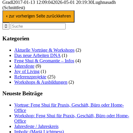
Gradl
2017-01-13 12:09:04
2026-05-01 20:19:30
Lughnasadh
(Schnittfest)
« zur vorherigen Seite zurückkehren
Kategorien
Aktuelle Vorträge & Workshops
(2)
Das neue Arbeiten DNA
(1)
Feng Shui & Geomantie – Infos
(4)
Jahresfeste
(9)
Joy of Living
(1)
Referenzprojekte
(25)
Workshops & Ausbildungen
(2)
Neueste Beiträge
Vortrag: Feng Shui für Praxis, Geschäft, Büro oder Home-
Office
Workshop: Feng Shui für Praxis, Geschäft, Büro oder Home-
Office
Jahresfeste / Jahreskreis
Imbolic (Mariä Lichtmess)