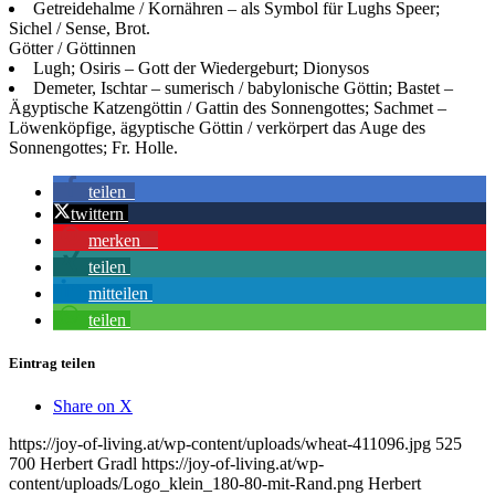
Getreidehalme / Kornähren – als Symbol für Lughs Speer;
Sichel / Sense, Brot.
Götter / Göttinnen
Lugh; Osiris – Gott der Wiedergeburt; Dionysos
Demeter, Ischtar – sumerisch / babylonische Göttin; Bastet –
Ägyptische Katzengöttin / Gattin des Sonnengottes; Sachmet –
Löwenköpfige, ägyptische Göttin / verkörpert das Auge des
Sonnengottes; Fr. Holle.
teilen
twittern
merken
1
teilen
mitteilen
teilen
Eintrag teilen
Share on X
https://joy-of-living.at/wp-content/uploads/wheat-411096.jpg
525
700
Herbert Gradl
https://joy-of-living.at/wp-
content/uploads/Logo_klein_180-80-mit-Rand.png
Herbert