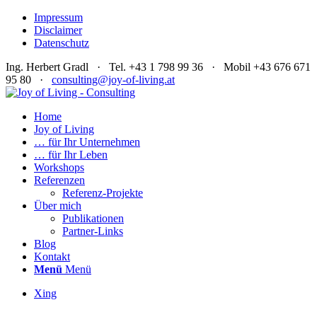
Impressum
Disclaimer
Datenschutz
Ing. Herbert Gradl · Tel. +43 1 798 99 36 · Mobil +43 676 671
95 80 ·
consulting@joy-of-living.at
Home
Joy of Living
… für Ihr Unternehmen
… für Ihr Leben
Workshops
Referenzen
Referenz-Projekte
Über mich
Publikationen
Partner-Links
Blog
Kontakt
Menü
Menü
Xing