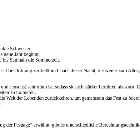
unkle Schwester.
s neue Jahr beginnt.
ne bis Samhain die Sommerzeit.
hres. Die Ordnung zerfließt im Chaos dieser Nacht, die weder zum Alte
nd Jenseits) sehr dünn ist, sodass sie sich stärker berühren als sonst. 
ten zu trainieren.
die Welt der Lebenden zurückkehren, um gemeinsam das Fest zu feiern. 
n.
ung der Festtage“ erwähnt, gibt es unterschiedliche Berechnungstechnike