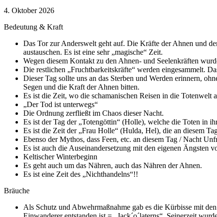
4. Oktober 2026
Bedeutung & Kraft
Das Tor zur Anderswelt geht auf. Die Kräfte der Ahnen und der
austauschen. Es ist eine sehr „magische“ Zeit.
Wegen diesem Kontakt zu den Ahnen- und Seelenkräften wurden 
Die restlichen „Fruchtbarkeitskräfte“ werden eingesammelt. Da
Dieser Tag sollte uns an das Sterben und Werden erinnern, oh
Segen und die Kraft der Ahnen bitten.
Es ist die Zeit, wo die schamanischen Reisen in die Totenwelt a
„Der Tod ist unterwegs“
Die Ordnung zerfließt im Chaos dieser Nacht.
Es ist der Tag der „Totengöttin“ (Holle), welche die Toten in 
Es ist die Zeit der „Frau Holle“ (Hulda, Hel), die an diesem Tag
Ebenso der Mythos, dass Feen, etc. an diesem Tag / Nacht Unf
Es ist auch die Auseinandersetzung mit den eigenen Ängsten v
Keltischer Winterbeginn
Es geht auch um das Nähren, auch das Nähren der Ahnen.
Es ist eine Zeit des „Nichthandelns“!!
Bräuche
Als Schutz und Abwehrmaßnahme gab es die Kürbisse mit den Fra
Einwanderer entstanden ist = „Jack´o´laterns“. Seinerzeit wur