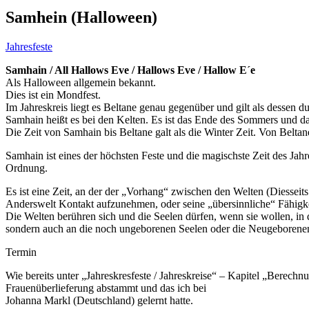
Samhein (Halloween)
Jahresfeste
Samhain / All Hallows Eve / Hallows Eve / Hallow E´e
Als Halloween allgemein bekannt.
Dies ist ein Mondfest.
Im Jahreskreis liegt es Beltane genau gegenüber und gilt als dessen d
Samhain heißt es bei den Kelten. Es ist das Ende des Sommers und da
Die Zeit von Samhain bis Beltane galt als die Winter Zeit. Von Belta
Samhain ist eines der höchsten Feste und die magischste Zeit des Ja
Ordnung.
Es ist eine Zeit, an der der „Vorhang“ zwischen den Welten (Diesseits u
Anderswelt Kontakt aufzunehmen, oder seine „übersinnliche“ Fähigkei
Die Welten berühren sich und die Seelen dürfen, wenn sie wollen, in 
sondern auch an die noch ungeborenen Seelen oder die Neugeborene
Termin
Wie bereits unter „Jahreskresfeste / Jahreskreise“ – Kapitel „Berechn
Frauenüberlieferung abstammt und das ich bei
Johanna Markl (Deutschland) gelernt hatte.