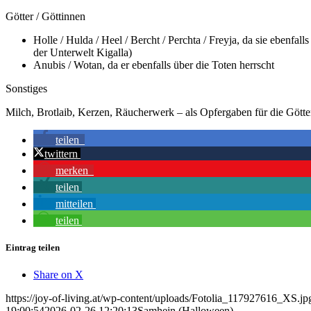
Götter / Göttinnen
Holle / Hulda / Heel / Bercht / Perchta / Freyja, da sie ebenfal
der Unterwelt Kigalla)
Anubis / Wotan, da er ebenfalls über die Toten herrscht
Sonstiges
Milch, Brotlaib, Kerzen, Räucherwerk – als Opfergaben für die Gött
teilen
twittern
merken
teilen
mitteilen
teilen
Eintrag teilen
Share on X
https://joy-of-living.at/wp-content/uploads/Fotolia_117927616_XS.jp
19:00:54
2026-02-26 12:20:13
Samhein (Halloween)