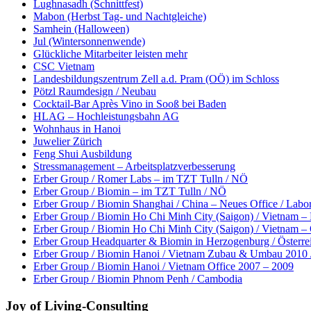
Lughnasadh (Schnittfest)
Mabon (Herbst Tag- und Nachtgleiche)
Samhein (Halloween)
Jul (Wintersonnenwende)
Glückliche Mitarbeiter leisten mehr
CSC Vietnam
Landesbildungszentrum Zell a.d. Pram (OÖ) im Schloss
Pötzl Raumdesign / Neubau
Cocktail-Bar Après Vino in Sooß bei Baden
HLAG – Hochleistungsbahn AG
Wohnhaus in Hanoi
Juwelier Zürich
Feng Shui Ausbildung
Stressmanagement – Arbeitsplatzverbesserung
Erber Group / Romer Labs – im TZT Tulln / NÖ
Erber Group / Biomin – im TZT Tulln / NÖ
Erber Group / Biomin Shanghai / China – Neues Office / Labo
Erber Group / Biomin Ho Chi Minh City (Saigon) / Vietnam 
Erber Group / Biomin Ho Chi Minh City (Saigon) / Vietnam – 
Erber Group Headquarter & Biomin in Herzogenburg / Österreic
Erber Group / Biomin Hanoi / Vietnam Zubau & Umbau 2010 
Erber Group / Biomin Hanoi / Vietnam Office 2007 – 2009
Erber Group / Biomin Phnom Penh / Cambodia
Joy of Living-Consulting