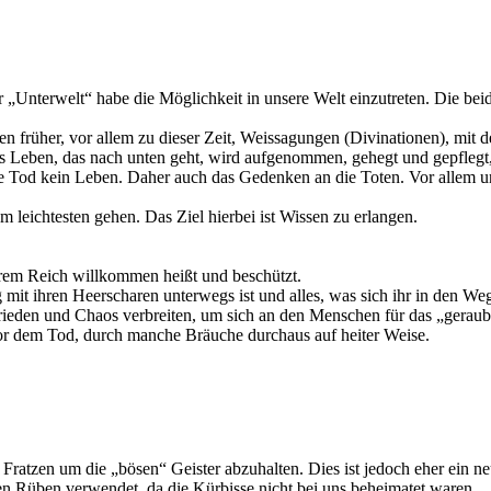
 „Unterwelt“ habe die Möglichkeit in unsere Welt einzutreten. Die bei
früher, vor allem zu dieser Zeit, Weissagungen (Divinationen), mit de
s Leben, das nach unten geht, wird aufgenommen, gehegt und gepflegt, 
ne Tod kein Leben. Daher auch das Gedenken an die Toten. Vor allem 
m leichtesten gehen. Das Ziel hierbei ist Wissen zu erlangen.
ihrem Reich willkommen heißt und beschützt.
 mit ihren Heerscharen unterwegs ist und alles, was sich ihr in den Weg
rieden und Chaos verbreiten, um sich an den Menschen für das „geraub
or dem Tod, durch manche Bräuche durchaus auf heiter Weise.
tzen um die „bösen“ Geister abzuhalten. Dies ist jedoch eher ein neu
den Rüben verwendet, da die Kürbisse nicht bei uns beheimatet waren.