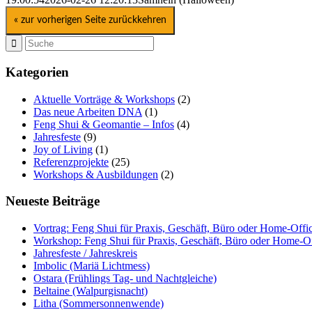
« zur vorherigen Seite zurückkehren
Kategorien
Aktuelle Vorträge & Workshops
(2)
Das neue Arbeiten DNA
(1)
Feng Shui & Geomantie – Infos
(4)
Jahresfeste
(9)
Joy of Living
(1)
Referenzprojekte
(25)
Workshops & Ausbildungen
(2)
Neueste Beiträge
Vortrag: Feng Shui für Praxis, Geschäft, Büro oder Home-Offi
Workshop: Feng Shui für Praxis, Geschäft, Büro oder Home-Of
Jahresfeste / Jahreskreis
Imbolic (Mariä Lichtmess)
Ostara (Frühlings Tag- und Nachtgleiche)
Beltaine (Walpurgisnacht)
Litha (Sommersonnenwende)