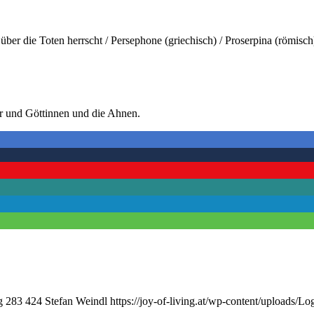
ls über die Toten herrscht / Persephone (griechisch) / Proserpina (römis
er und Göttinnen und die Ahnen.
g
283
424
Stefan Weindl
https://joy-of-living.at/wp-content/uploads/