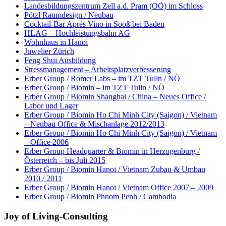
Landesbildungszentrum Zell a.d. Pram (OÖ) im Schloss
Pötzl Raumdesign / Neubau
Cocktail-Bar Après Vino in Sooß bei Baden
HLAG – Hochleistungsbahn AG
Wohnhaus in Hanoi
Juwelier Zürich
Feng Shui Ausbildung
Stressmanagement – Arbeitsplatzverbesserung
Erber Group / Romer Labs – im TZT Tulln / NÖ
Erber Group / Biomin – im TZT Tulln / NÖ
Erber Group / Biomin Shanghai / China – Neues Office /
Labor und Lager
Erber Group / Biomin Ho Chi Minh City (Saigon) / Vietnam
– Neubau Office & Mischanlage 2012/2013
Erber Group / Biomin Ho Chi Minh City (Saigon) / Vietnam
– Office 2006
Erber Group Headquarter & Biomin in Herzogenburg /
Österreich – bis Juli 2015
Erber Group / Biomin Hanoi / Vietnam Zubau & Umbau
2010 / 2011
Erber Group / Biomin Hanoi / Vietnam Office 2007 – 2009
Erber Group / Biomin Phnom Penh / Cambodia
Joy of Living-Consulting