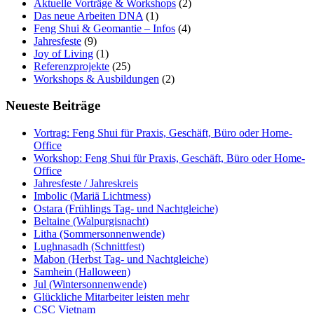
Aktuelle Vorträge & Workshops
(2)
Das neue Arbeiten DNA
(1)
Feng Shui & Geomantie – Infos
(4)
Jahresfeste
(9)
Joy of Living
(1)
Referenzprojekte
(25)
Workshops & Ausbildungen
(2)
Neueste Beiträge
Vortrag: Feng Shui für Praxis, Geschäft, Büro oder Home-
Office
Workshop: Feng Shui für Praxis, Geschäft, Büro oder Home-
Office
Jahresfeste / Jahreskreis
Imbolic (Mariä Lichtmess)
Ostara (Frühlings Tag- und Nachtgleiche)
Beltaine (Walpurgisnacht)
Litha (Sommersonnenwende)
Lughnasadh (Schnittfest)
Mabon (Herbst Tag- und Nachtgleiche)
Samhein (Halloween)
Jul (Wintersonnenwende)
Glückliche Mitarbeiter leisten mehr
CSC Vietnam