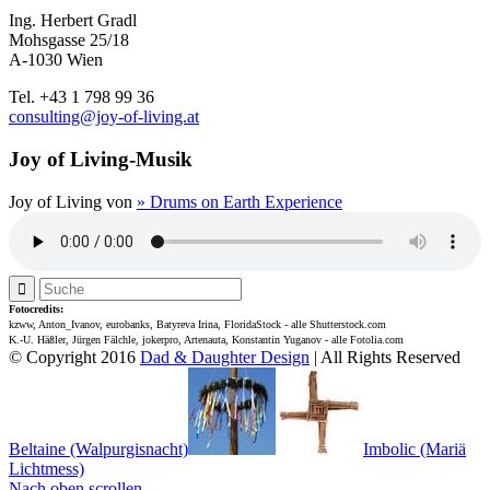
Ing. Herbert Gradl
Mohsgasse 25/18
A-1030 Wien
Tel. +43 1 798 99 36
consulting@joy-of-living.at
Joy of Living-Musik
Joy of Living von
» Drums on Earth Experience
Fotocredits:
kzww, Anton_Ivanov, eurobanks, Batyreva Irina, FloridaStock - alle Shutterstock.com
K.-U. Häßler, Jürgen Fälchle, jokerpro, Artenauta, Konstantin Yuganov - alle Fotolia.com
© Copyright 2016
Dad & Daughter Design
| All Rights Reserved
Beltaine (Walpurgisnacht)
Imbolic (Mariä
Lichtmess)
Nach oben scrollen