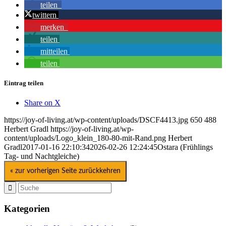
teilen
twittern
merken
teilen
mitteilen
teilen
Eintrag teilen
Share on X
https://joy-of-living.at/wp-content/uploads/DSCF4413.jpg
650
488
Herbert Gradl
https://joy-of-living.at/wp-
content/uploads/Logo_klein_180-80-mit-Rand.png
Herbert
Gradl
2017-01-16 22:10:34
2026-02-26 12:24:45
Ostara (Frühlings
Tag- und Nachtgleiche)
« zur vorherigen Seite zurückkehren
Kategorien