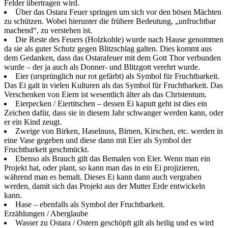
Felder übertragen wird.
Über das Ostara Feuer springen um sich vor den bösen Mächten
zu schützen. Wobei hierunter die frühere Bedeutung, „unfruchtbar
machend“, zu verstehen ist.
Die Reste des Feuers (Holzkohle) wurde nach Hause genommen
da sie als guter Schutz gegen Blitzschlag galten. Dies kommt aus
dem Gedanken, dass das Ostarafeuer mit dem Gott Thor verbunden
wurde – der ja auch als Donner- und Blitzgott verehrt wurde.
Eier (ursprünglich nur rot gefärbt) als Symbol für Fruchtbarkeit.
Das Ei galt in vielen Kulturen als das Symbol für Fruchtbarkeit. Das
Verschenken von Eiern ist wesentlich älter als das Christentum.
Eierpecken / Eiertitschen – dessen Ei kaputt geht ist dies ein
Zeichen dafür, dass sie in diesem Jahr schwanger werden kann, oder
er ein Kind zeugt.
Zweige von Birken, Haselnuss, Birnen, Kirschen, etc. werden in
eine Vase gegeben und diese dann mit Eier als Symbol der
Fruchtbarkeit geschmückt.
Ebenso als Brauch gilt das Bemalen von Eier. Wenn man ein
Projekt hat, oder plant, so kann man das in ein Ei projizieren,
während man es bemalt. Dieses Ei kann dann auch vergraben
werden, damit sich das Projekt aus der Mutter Erde entwickeln
kann.
Hase – ebenfalls als Symbol der Fruchtbarkeit.
Erzählungen / Aberglaube
Wasser zu Ostara / Ostern geschöpft gilt als heilig und es wird