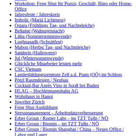
Workshop: Feng Shui für Praxis, Geschäft, Büro oder Home-
Office
Jahresfeste / Jahreskreis
Imbolic (Mariä Lichtmess)
Ostara (Frühlings Tag- und Nachtgleiche)
Beltaine (Walpurgisnacht)
Litha (Sommersonnenwende)
Lughnasadh (Schnittfest)
Mabon (Herbst Tag- und Nachtgleiche)
Samhein (Halloween)
Jul (Wintersonnenwende)
Glückliche Mitarbeiter leisten mehr
CSC Vietnam
Landesbildungszentrum Zell a.d. Pram (OÖ) im Schloss
Pötzl Raumdesign / Neubau
Cocktail-Bar Après Vino in Sooß bei Baden
HLAG – Hochleistungsbahn AG
Wohnhaus in Hanoi
Juwelier Zürich
Feng Shui Ausbildung
Stressmanagement – Arbeitsplatzverbesserung
Erber Group / Romer Labs – im TZT Tulln / NÖ
Erber Group / Biomin – im TZT Tulln / NÖ
Erber Group / Biomin Shanghai / China – Neues Office /
Labor und Lager