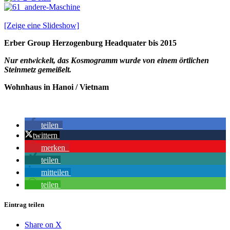
[Zeige eine Slideshow]
Erber Group Herzogenburg Headquater bis 2015
Nur entwickelt, das Kosmogramm wurde von einem örtlichen
Steinmetz gemeißelt.
Wohnhaus in Hanoi / Vietnam
teilen
twittern
merken
teilen
mitteilen
teilen
Eintrag teilen
Share on X