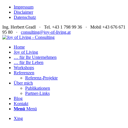
Impressum
Disclaimer
Datenschutz
Ing. Herbert Gradl · Tel. +43 1 798 99 36 · Mobil +43 676 671
95 80 ·
consulting@joy-of-living.at
Home
Joy of Living
… für Ihr Unternehmen
… für Ihr Leben
Workshops
Referenzen
Referenz-Projekte
Über mich
Publikationen
Partner-Links
Blog
Kontakt
Menü
Menü
Xing