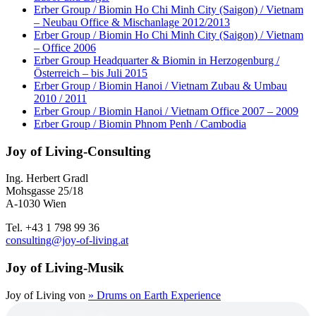
Erber Group / Biomin Ho Chi Minh City (Saigon) / Vietnam
– Neubau Office & Mischanlage 2012/2013
Erber Group / Biomin Ho Chi Minh City (Saigon) / Vietnam
– Office 2006
Erber Group Headquarter & Biomin in Herzogenburg /
Österreich – bis Juli 2015
Erber Group / Biomin Hanoi / Vietnam Zubau & Umbau
2010 / 2011
Erber Group / Biomin Hanoi / Vietnam Office 2007 – 2009
Erber Group / Biomin Phnom Penh / Cambodia
Joy of Living-Consulting
Ing. Herbert Gradl
Mohsgasse 25/18
A-1030 Wien
Tel. +43 1 798 99 36
consulting@joy-of-living.at
Joy of Living-Musik
Joy of Living von
» Drums on Earth Experience