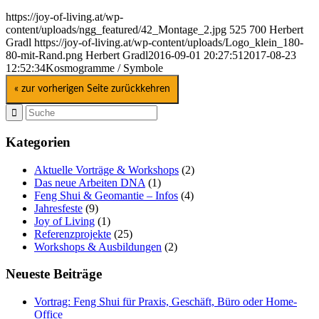
https://joy-of-living.at/wp-
content/uploads/ngg_featured/42_Montage_2.jpg
525
700
Herbert
Gradl
https://joy-of-living.at/wp-content/uploads/Logo_klein_180-
80-mit-Rand.png
Herbert Gradl
2016-09-01 20:27:51
2017-08-23
12:52:34
Kosmogramme / Symbole
« zur vorherigen Seite zurückkehren
Kategorien
Aktuelle Vorträge & Workshops
(2)
Das neue Arbeiten DNA
(1)
Feng Shui & Geomantie – Infos
(4)
Jahresfeste
(9)
Joy of Living
(1)
Referenzprojekte
(25)
Workshops & Ausbildungen
(2)
Neueste Beiträge
Vortrag: Feng Shui für Praxis, Geschäft, Büro oder Home-
Office