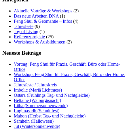
Aktuelle Vorträge & Workshops
(2)
Das neue Arbeiten DNA
(1)
Feng Shui & Geomantie – Infos
(4)
Jahresfeste
(9)
Joy of Living
(1)
Referenzprojekte
(25)
Workshops & Ausbildungen
(2)
Neueste Beiträge
Vortrag: Feng Shui für Praxis, Geschäft, Büro oder Home-
Office
Workshop: Feng Shui für Praxis, Geschäft, Büro oder Home-
Office
Jahresfeste / Jahreskreis
Imbolic (Mariä Lichtmess)
Ostara (Frühlings Tag- und Nachtgleiche)
Beltaine (Walpurgisnacht)
Litha (Sommersonnenwende)
Lughnasadh (Schnittfest)
Mabon (Herbst Tag- und Nachtgleiche)
Samhein (Halloween)
Jul (Wintersonnenwende)