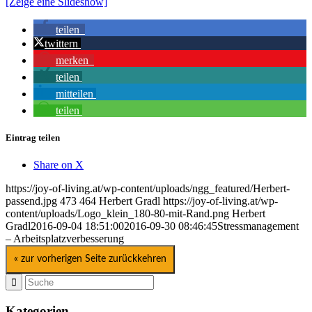
[Zeige eine Slideshow]
teilen
twittern
merken
teilen
mitteilen
teilen
Eintrag teilen
Share on X
https://joy-of-living.at/wp-content/uploads/ngg_featured/Herbert-
passend.jpg
473
464
Herbert Gradl
https://joy-of-living.at/wp-
content/uploads/Logo_klein_180-80-mit-Rand.png
Herbert
Gradl
2016-09-04 18:51:00
2016-09-30 08:46:45
Stressmanagement
– Arbeitsplatzverbesserung
« zur vorherigen Seite zurückkehren
Kategorien