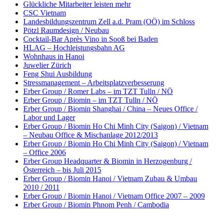
Glückliche Mitarbeiter leisten mehr
CSC Vietnam
Landesbildungszentrum Zell a.d. Pram (OÖ) im Schloss
Pötzl Raumdesign / Neubau
Cocktail-Bar Après Vino in Sooß bei Baden
HLAG – Hochleistungsbahn AG
Wohnhaus in Hanoi
Juwelier Zürich
Feng Shui Ausbildung
Stressmanagement – Arbeitsplatzverbesserung
Erber Group / Romer Labs – im TZT Tulln / NÖ
Erber Group / Biomin – im TZT Tulln / NÖ
Erber Group / Biomin Shanghai / China – Neues Office /
Labor und Lager
Erber Group / Biomin Ho Chi Minh City (Saigon) / Vietnam
– Neubau Office & Mischanlage 2012/2013
Erber Group / Biomin Ho Chi Minh City (Saigon) / Vietnam
– Office 2006
Erber Group Headquarter & Biomin in Herzogenburg /
Österreich – bis Juli 2015
Erber Group / Biomin Hanoi / Vietnam Zubau & Umbau
2010 / 2011
Erber Group / Biomin Hanoi / Vietnam Office 2007 – 2009
Erber Group / Biomin Phnom Penh / Cambodia