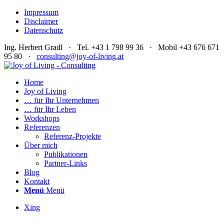
Impressum
Disclaimer
Datenschutz
Ing. Herbert Gradl · Tel. +43 1 798 99 36 · Mobil +43 676 671
95 80 ·
consulting@joy-of-living.at
Home
Joy of Living
… für Ihr Unternehmen
… für Ihr Leben
Workshops
Referenzen
Referenz-Projekte
Über mich
Publikationen
Partner-Links
Blog
Kontakt
Menü
Menü
Xing