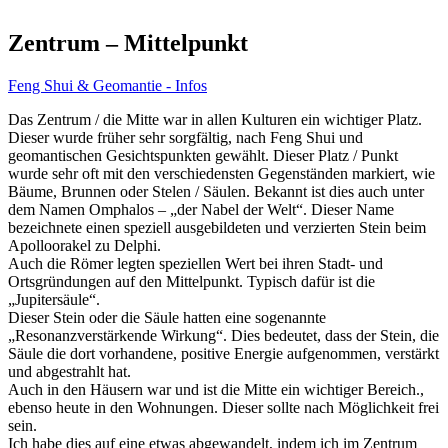
Zentrum – Mittelpunkt
Feng Shui & Geomantie - Infos
Das Zentrum / die Mitte war in allen Kulturen ein wichtiger Platz.
Dieser wurde früher sehr sorgfältig, nach Feng Shui und
geomantischen Gesichtspunkten gewählt. Dieser Platz / Punkt
wurde sehr oft mit den verschiedensten Gegenständen markiert, wie
Bäume, Brunnen oder Stelen / Säulen. Bekannt ist dies auch unter
dem Namen Omphalos – „der Nabel der Welt“. Dieser Name
bezeichnete einen speziell ausgebildeten und verzierten Stein beim
Apolloorakel zu Delphi.
Auch die Römer legten speziellen Wert bei ihren Stadt- und
Ortsgründungen auf den Mittelpunkt. Typisch dafür ist die
„Jupitersäule“.
Dieser Stein oder die Säule hatten eine sogenannte
„Resonanzverstärkende Wirkung“. Dies bedeutet, dass der Stein, die
Säule die dort vorhandene, positive Energie aufgenommen, verstärkt
und abgestrahlt hat.
Auch in den Häusern war und ist die Mitte ein wichtiger Bereich.,
ebenso heute in den Wohnungen. Dieser sollte nach Möglichkeit frei
sein.
Ich habe dies auf eine etwas abgewandelt, indem ich im Zentrum