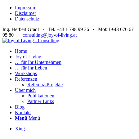
Impressum
Disclaimer
Datenschutz
Ing. Herbert Gradl · Tel. +43 1 798 99 36 · Mobil +43 676 671
95 80 ·
consulting@joy-of-living.at
Home
Joy of Living
… für Ihr Unternehmen
… für Ihr Leben
Workshops
Referenzen
Referenz-Projekte
Über mich
Publikationen
Partner-Links
Blog
Kontakt
Menü
Menü
Xing