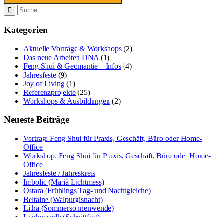
Kategorien
Aktuelle Vorträge & Workshops
(2)
Das neue Arbeiten DNA
(1)
Feng Shui & Geomantie – Infos
(4)
Jahresfeste
(9)
Joy of Living
(1)
Referenzprojekte
(25)
Workshops & Ausbildungen
(2)
Neueste Beiträge
Vortrag: Feng Shui für Praxis, Geschäft, Büro oder Home-
Office
Workshop: Feng Shui für Praxis, Geschäft, Büro oder Home-
Office
Jahresfeste / Jahreskreis
Imbolic (Mariä Lichtmess)
Ostara (Frühlings Tag- und Nachtgleiche)
Beltaine (Walpurgisnacht)
Litha (Sommersonnenwende)
Lughnasadh (Schnittfest)