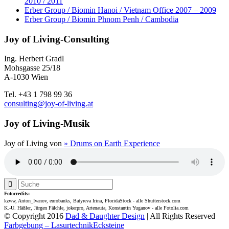
2010 / 2011
Erber Group / Biomin Hanoi / Vietnam Office 2007 – 2009
Erber Group / Biomin Phnom Penh / Cambodia
Joy of Living-Consulting
Ing. Herbert Gradl
Mohsgasse 25/18
A-1030 Wien
Tel. +43 1 798 99 36
consulting@joy-of-living.at
Joy of Living-Musik
Joy of Living von
» Drums on Earth Experience
Fotocredits:
kzww, Anton_Ivanov, eurobanks, Batyreva Irina, FloridaStock - alle Shutterstock.com
K.-U. Häßler, Jürgen Fälchle, jokerpro, Artenauta, Konstantin Yuganov - alle Fotolia.com
© Copyright 2016
Dad & Daughter Design
| All Rights Reserved
Farbgebung – Lasurtechnik
Ecksteine