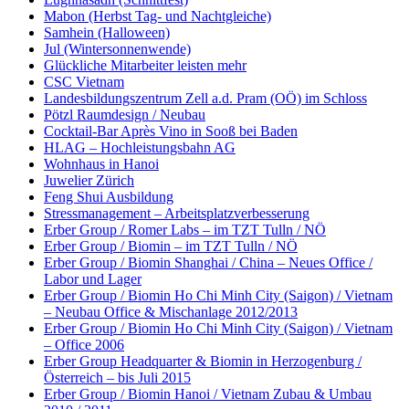
Mabon (Herbst Tag- und Nachtgleiche)
Samhein (Halloween)
Jul (Wintersonnenwende)
Glückliche Mitarbeiter leisten mehr
CSC Vietnam
Landesbildungszentrum Zell a.d. Pram (OÖ) im Schloss
Pötzl Raumdesign / Neubau
Cocktail-Bar Après Vino in Sooß bei Baden
HLAG – Hochleistungsbahn AG
Wohnhaus in Hanoi
Juwelier Zürich
Feng Shui Ausbildung
Stressmanagement – Arbeitsplatzverbesserung
Erber Group / Romer Labs – im TZT Tulln / NÖ
Erber Group / Biomin – im TZT Tulln / NÖ
Erber Group / Biomin Shanghai / China – Neues Office /
Labor und Lager
Erber Group / Biomin Ho Chi Minh City (Saigon) / Vietnam
– Neubau Office & Mischanlage 2012/2013
Erber Group / Biomin Ho Chi Minh City (Saigon) / Vietnam
– Office 2006
Erber Group Headquarter & Biomin in Herzogenburg /
Österreich – bis Juli 2015
Erber Group / Biomin Hanoi / Vietnam Zubau & Umbau