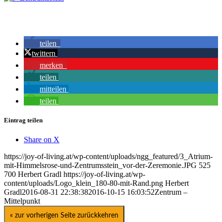
teilen
twittern
merken
teilen
mitteilen
teilen
Eintrag teilen
Share on X
https://joy-of-living.at/wp-content/uploads/ngg_featured/3_Atrium-
mit-Himmelsrose-und-Zentrumsstein_vor-der-Zeremonie.JPG
525
700
Herbert Gradl
https://joy-of-living.at/wp-
content/uploads/Logo_klein_180-80-mit-Rand.png
Herbert
Gradl
2016-08-31 22:38:38
2016-10-15 16:03:52
Zentrum –
Mittelpunkt
« zur vorherigen Seite zurückkehren